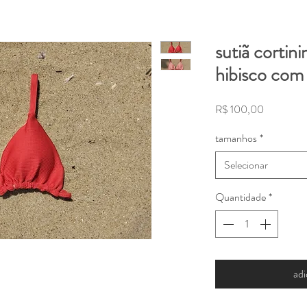
sutiã cortini
hibisco com
Preço
R$ 100,00
tamanhos
*
Selecionar
Quantidade
*
adi