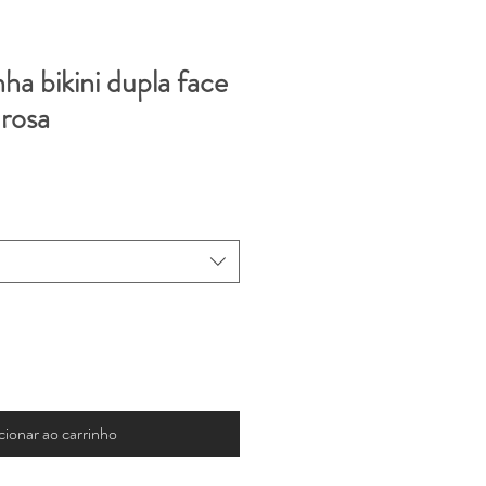
nha bikini dupla face
 rosa
cionar ao carrinho