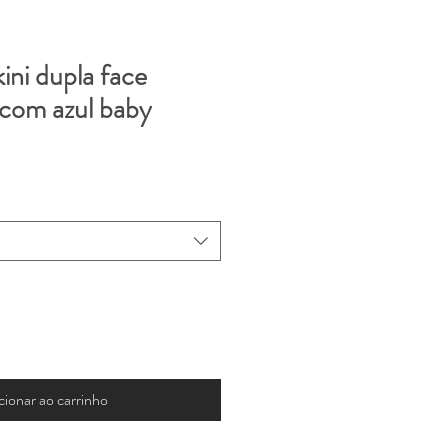
kini dupla face
com azul baby
cionar ao carrinho