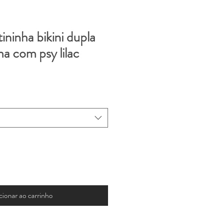
ininha bikini dupla
na com psy lilac
cionar ao carrinho