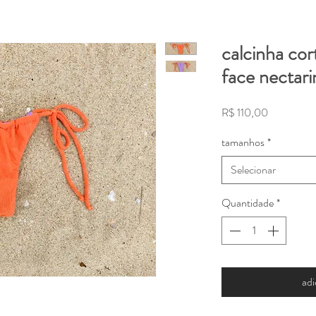
calcinha cort
face nectari
Preço
R$ 110,00
tamanhos
*
Selecionar
Quantidade
*
adi