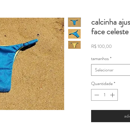
calcinha ajus
face celest
Preço
R$ 100,00
tamanhos
*
Selecionar
Quantidade
*
adi