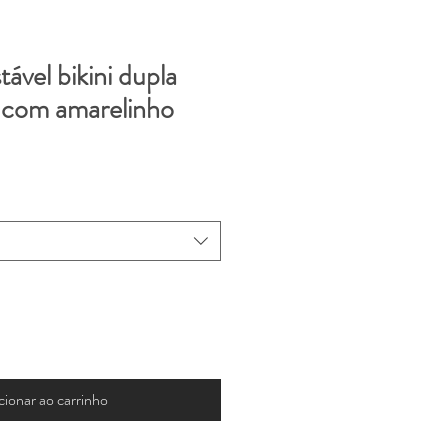
tável bikini dupla
e com amarelinho
cionar ao carrinho